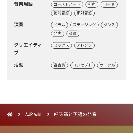
音楽用語
ゴーストノート
和声
コード
絶対音感
相対音感
演奏
ドラム
ステージング
ダンス
発声
英語
クリエイティ
ミックス
アレンジ
ブ
活動
審査員
コンセプト
サークル
AJP wiki
呼吸筋と英語の発音