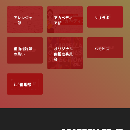
アレンジャ
アカペディ
リリラボ
ー部
ア部
編曲権許諾
オリジナル
ハモヒス
の集い
曲推進委員
会
AJP編集部