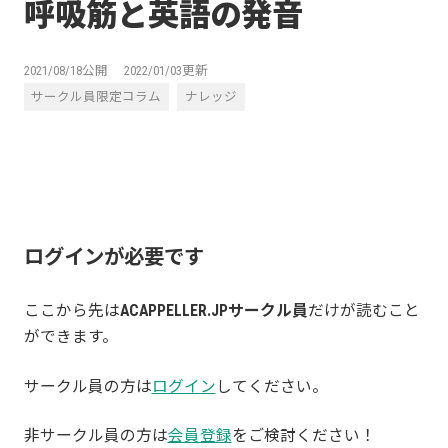
呼吸筋と英語の発音
2021/08/18公開
2022/01/03更新
サークル員限定コラム
ナレッジ
ログインが必要です
ここから先は
ACAPPELLER.JPサークル員
だけが読むこと
ができます。
サークル員の方は
ログイン
してください。
非サークル員の方は
会員登録
をご検討ください！